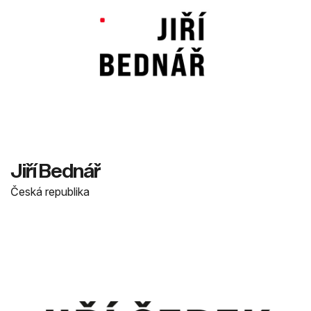
J
i
ř
í
B
e
d
n
á
ř
Česká republika