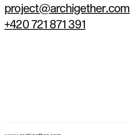
project@archigether.com
+420 721 871 391
U
K
A
Ž
T
E
S
E
!