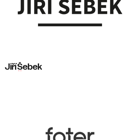
J
i
ř
í
Š
e
b
e
k