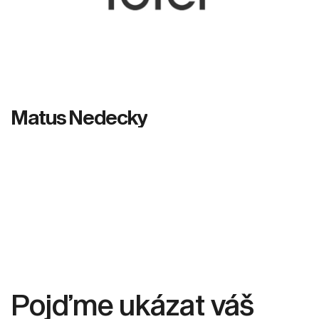
M
a
t
u
s
N
e
d
e
c
k
y
Pojďme ukázat váš